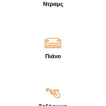
Ντραμς
Πιάνο