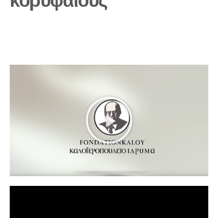
κορυφαίους