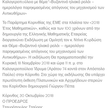
Καλογεροπoύλειο με θέμα:”«Βυζαντινό ηλιακό ρολόι –
ημερολόγιο παρηκμασμένος απόγονος του μηχανισμού των
Αντικυθήρων»
Το Παράρτημα Κορινθίας της ΕΜΕ στα πλαίσια τον «2018
Έτος Μαθηματικών», καθώς και των 100 χρόνων από την
δημιουργία της Ελληνικής Μαθηματικής Εταιρείας
διοργανώνει Εκδήλωση με Ομιλητή τον κ. Ντίνο Κoρδώση
και Θέμα «Βυζαντινό ηλιακό ρολόι — ημερολόγιο
παρηκμασμένος απόγονος του μηχανισμού των
Αντικυθήρων». Η εκδήλωση Θα πραγματοποιηθεί την
Κυριακή 18 Νοεμβρίου 2018 και ώρα 11 π. μ. στο
Καλογεροπούλειο Ίδρυμα (Αράτου 74 κοντά στον Απόστολο
Παύλο) στην Κόρινθο. Στο χώρο της εκδήλωσης Θα υπάρχει
πρωτότυπη έκθεση Πλατωνικών και Αρχιμήδειων στερεών
του ΚορίνΘιον δημιουργού Γιώργου Πέττα.
Κόρινθος 30 Οκτωβρίου 2018
Ο ΠΡΟΕΔΡΟΣ
Σταυρόπουλος Σταύρος