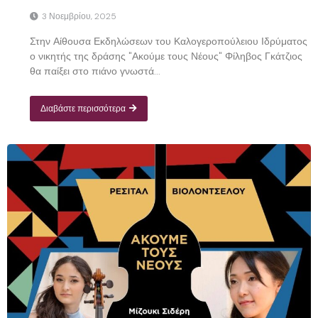
3 Νοεμβρίου, 2025
Στην Αίθουσα Εκδηλώσεων του Καλογεροπούλειου Ιδρύματος
ο νικητής της δράσης "Ακούμε τους Νέους" Φίληβος Γκάτζιος
θα παίξει στο πιάνο γνωστά...
Διαβάστε περισσότερα