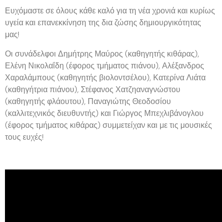
Ευχόμαστε σε όλους κάθε καλό για τη νέα χρονιά και κυρίως
υγεία και επανεκκίνηση της δια ζώσης δημιουργικότητας
μας!
Οι συνάδελφοι Δημήτρης Μαύρος (καθηγητής κιθάρας),
Ελένη Νικολαΐδη (έφορος τμήματος πιάνου), Αλέξανδρος
Χαραλάμπους (καθηγητής βιολοντσέλου), Κατερίνα Λιάτα
(καθηγήτρια πιάνου), Στέφανος Χατζηαναγνώστου
(καθηγητής φλάουτου), Παναγιώτης Θεοδοσίου
(καλλιτεχνικός διευθυντής) και Γιώργος Μπεχλιβάνογλου
(έφορος τμήματος κιθάρας) συμμετείχαν και με τις μουσικές
τους ευχές!