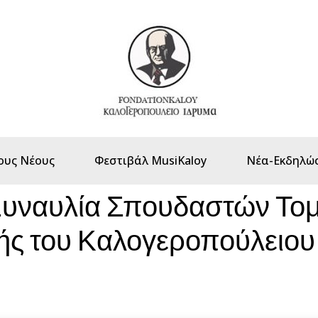
ους Νέους
Φεστιβάλ MusiKaloy
Νέα-Εκδηλώσ
Συναυλία Σπουδαστών Το
ς του Καλογεροπούλειου