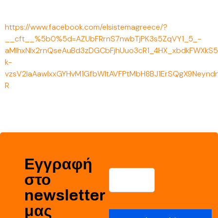
https://www.facebook.com/elsistemagreece/?
__cft__%5b0%5d=AZUbFRrnS7nwbTjPK3s5ZqVY1_5_-
aMlhxNIx2rnQseAuBd3zDGCbFjhUuo3cR1_4HX_xbdkFWXkS
k-
vzsV2IaAawlxxGYHvM1GfbWltAVFPtMbH8BJ1ErSQgX9Neyndni
R
Εγγραφή
στο
newsletter
μας