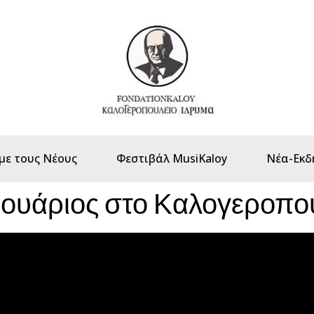
με τους Νέους
Φεστιβάλ MusiKaloy
Νέα-Εκδ
ουάριος στο Καλογεροπού