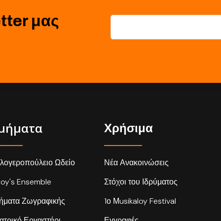
tter μας
μήματα
Χρήσιμα
λογεροπούλειο Ωδείο
Νέα Ανακοινώσεις
loy's Ensemble
Στόχοι του Ιδρύματος
ήματα Ζωγραφικής
1ο Μusikaloy Festival
ατρικό Εργαστήρι
Εγγραφές