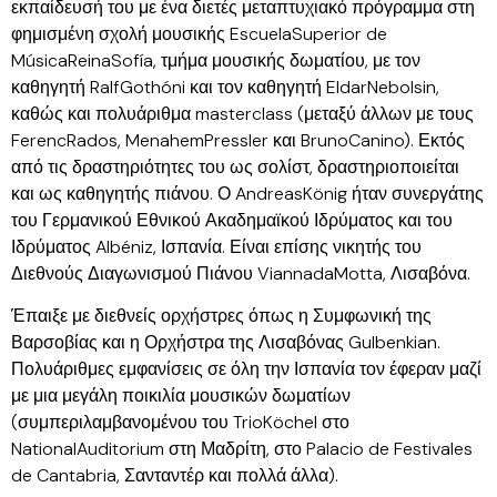
εκπαίδευσή του με ένα διετές μεταπτυχιακό πρόγραμμα στη
φημισμένη σχολή μουσικής EscuelaSuperior de
MúsicaReinaSofía, τμήμα μουσικής δωματίου, με τον
καθηγητή RalfGothóni και τον καθηγητή EldarNebolsin,
καθώς και πολυάριθμα masterclass (μεταξύ άλλων με τους
FerencRados, MenahemPressler και BrunoCanino). Εκτός
από τις δραστηριότητες του ως σολίστ, δραστηριοποιείται
και ως καθηγητής πιάνου. Ο AndreasKönig ήταν συνεργάτης
του Γερμανικού Εθνικού Ακαδημαϊκού Ιδρύματος και του
Ιδρύματος Albéniz, Ισπανία. Είναι επίσης νικητής του
Διεθνούς Διαγωνισμού Πιάνου ViannadaMotta, Λισαβόνα.
Έπαιξε με διεθνείς ορχήστρες όπως η Συμφωνική της
Βαρσοβίας και η Ορχήστρα της Λισαβόνας Gulbenkian.
Πολυάριθμες εμφανίσεις σε όλη την Ισπανία τον έφεραν μαζί
με μια μεγάλη ποικιλία μουσικών δωματίων
(συμπεριλαμβανομένου του TrioKöchel στο
NationalAuditorium στη Μαδρίτη, στο Palacio de Festivales
de Cantabria, Σανταντέρ και πολλά άλλα).