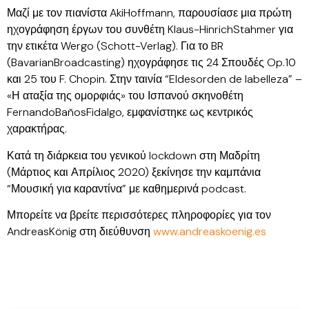
Μαζί με τον πιανίστα AkiHoffmann, παρουσίασε μια πρώτη
ηχογράφηση έργων του συνθέτη Klaus-HinrichStahmer για
την ετικέτα Wergo (Schott-Verlag). Για το BR
(BavarianBroadcasting) ηχογράφησε τις 24 Σπουδές Op.10
και 25 του F. Chopin. Στην ταινία “Eldesorden de labelleza” –
«Η αταξία της ομορφιάς» του Ισπανού σκηνοθέτη
FernandoBañosFidalgo, εμφανίστηκε ως κεντρικός
χαρακτήρας.
Κατά τη διάρκεια του γενικού lockdown στη Μαδρίτη
(Μάρτιος και Απρίλιος 2020) ξεκίνησε την καμπάνια
“Μουσική για καραντίνα” με καθημερινά podcast.
Μπορείτε να βρείτε περισσότερες πληροφορίες για τον
AndreasKönig στη διεύθυνση
www.andreaskoenig.es