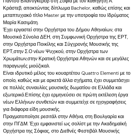
Πάντσο Βλαντιγκέροβ στη Σόφια με τον καθηγητή Α.
Κράστεβ, αποκτώντας δίπλωμα Bachelor, καθώς επίσης και
μεταπτυχιακό τίτλο Master με την υποτροφία του Ιδρύματος
Μαρία Κασιμάτη.
Έχει εργαστεί στην Ορχήστρα του Δήμου Αθηναίων, στα
Μουσικά Σύνολα ΔΕΗ, στη Συμφωνική Ορχήστρα της ΕΡΤ,
στην Ορχήστρα Ποικίλης και Σύγχρονής Μουσικής της
ΕΡΤ,στην Σ.Ο νέων Ψυχικού, στην Ορχήστρα των
Χρωμάτων,στην Κρατική Ορχήστρα Αθηνών και σε μεγάλες
παραγωγές μιούζικαλ.
Είναι ιδρυτικό μέλος του κουαρτέτου Quattro Elementi με το
οποίο, καθώς και με αρκετά άλλα σχήματα, έχει συμμετάσχει
σε πολλές συναυλίες μουσικής δωματίου σε Ελλάδα και
εξωτερικό.Επίσης έχει ερμηνεύσει σε πρώτη εκτέλεση έργα
νέων Ελλήνων συνθετών και συμμετείχε σε ηχογραφήσεις
για διάφορα είδη μουσικής.
Πραγματοποίησε ρεσιτάλ στην Αθήνα, στη Βουλγαρία και
στην ΠΓΔΜ. Έχει εμφανιστεί ως σολίστ με την Ακαδημαϊκή
Ορχήστρα της Σόφιας, στο Διεθνές Φεστιβάλ Μουσικής