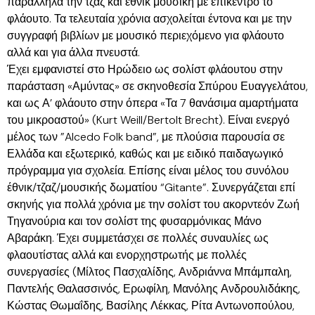
παράλληλα την τζαζ και έθνικ μουσική με επίκεντρο το
φλάουτο. Τα τελευταία χρόνια ασχολείται έντονα και με την
συγγραφή βιβλίων με μουσικό περιεχόμενο για φλάουτο
αλλά και για άλλα πνευστά.
Έχει εμφανιστεί στο Ηρώδειο ως σολίστ φλάουτου στην
παράσταση «Αμύντας» σε σκηνοθεσία Σπύρου Ευαγγελάτου,
και ως Α’ φλάουτο στην όπερα «Τα 7 θανάσιμα αμαρτήματα
του μικροαστού» (Kurt Weill/Bertolt Brecht). Είναι ενεργό
μέλος των ”Alcedo Folk band”, με πλούσια παρουσία σε
Ελλάδα και εξωτερικό, καθώς και με ειδικό παιδαγωγικό
πρόγραμμα για σχολεία. Επίσης είναι μέλος του συνόλου
έθνικ/τζαζ/μουσικής δωματίου “Gitante”. Συνεργάζεται επί
σκηνής για πολλά χρόνια με την σολίστ του ακορντεόν Ζωή
Τηγανούρια και τον σολίστ της φυσαρμόνικας Μάνο
Αβαράκη. Έχει συμμετάσχει σε πολλές συναυλίες ως
φλαουτίστας αλλά και ενορχηστρωτής με πολλές
συνεργασίες (Μίλτος Πασχαλίδης, Ανδριάννα Μπάμπαλη,
Παντελής Θαλασσινός, Ερωφίλη, Μανόλης Ανδρουλιδάκης,
Κώστας Θωμαΐδης, Βασίλης Λέκκας, Ρίτα Αντωνοπούλου,