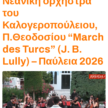
Νεανική ορχήστρα
του
Καλογεροπούλειου,
Π.Θεοδοσίου “March
des Turcs” (J. B.
Lully) – Παύλεια 2026