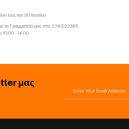
ίου
έως και
30 Ιουνίου
.
ε τη Γραμματεία μας στο:
2741022385
.
το
10.00 -14.00
.
tter μας