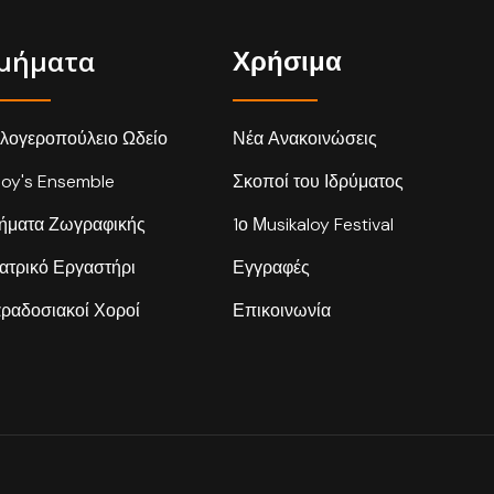
μήματα
Χρήσιμα
λογεροπούλειο Ωδείο
Νέα Ανακοινώσεις
loy's Ensemble
Σκοποί του Ιδρύματος
ήματα Ζωγραφικής
1ο Μusikaloy Festival
ατρικό Εργαστήρι
Εγγραφές
ραδοσιακοί Χοροί
Επικοινωνία