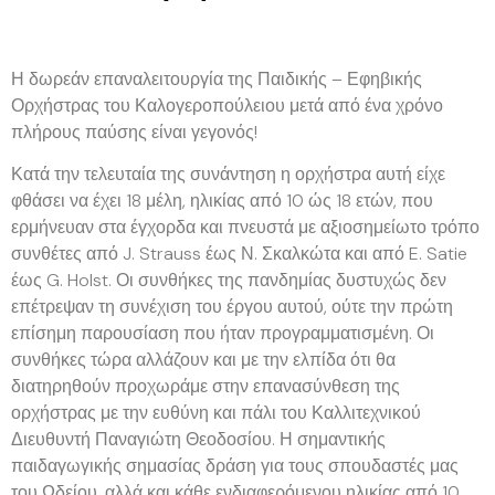
Η δωρεάν επαναλειτουργία της Παιδικής – Εφηβικής
Ορχήστρας του Καλογεροπούλειου μετά από ένα χρόνο
πλήρους παύσης είναι γεγονός!
Κατά την τελευταία της συνάντηση η ορχήστρα αυτή είχε
φθάσει να έχει 18 μέλη, ηλικίας από 10 ώς 18 ετών, που
ερμήνευαν στα έγχορδα και πνευστά με αξιοσημείωτο τρόπο
συνθέτες από J. Strauss έως Ν. Σκαλκώτα και από E. Satie
έως G. Holst. Οι συνθήκες της πανδημίας δυστυχώς δεν
επέτρεψαν τη συνέχιση του έργου αυτού, ούτε την πρώτη
επίσημη παρουσίαση που ήταν προγραμματισμένη. Οι
συνθήκες τώρα αλλάζουν και με την ελπίδα ότι θα
διατηρηθούν προχωράμε στην επανασύνθεση της
ορχήστρας με την ευθύνη και πάλι του Καλλιτεχνικού
Διευθυντή Παναγιώτη Θεοδοσίου. Η σημαντικής
παιδαγωγικής σημασίας δράση για τους σπουδαστές μας
του Ωδείου, αλλά και κάθε ενδιαφερόμενου ηλικίας από 10