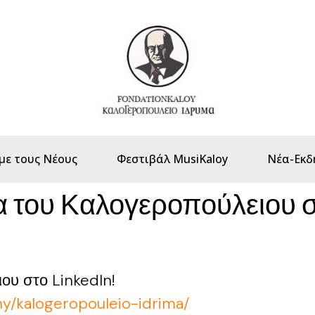
με τους Νέους
Φεστιβάλ MusiKaloy
Νέα-Εκδ
α του Καλογεροπούλειου σ
ου στο LinkedIn!
y/kalogeropouleio-idrima/