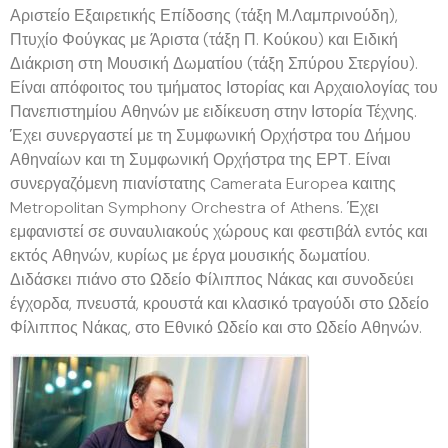
Αριστείο Εξαιρετικής Επίδοσης (τάξη Μ.Λαμπρινούδη),
Πτυχίο Φούγκας με Άριστα (τάξη Π. Κούκου) και Ειδική
Διάκριση στη Μουσική Δωματίου (τάξη Σπύρου Στεργίου).
Είναι απόφοιτος του τμήματος Ιστορίας και Αρχαιολογίας του
Πανεπιστημίου Αθηνών με ειδίκευση στην Ιστορία Τέχνης.
Έχει συνεργαστεί με τη Συμφωνική Ορχήστρα του Δήμου
Αθηναίων και τη Συμφωνική Ορχήστρα της ΕΡΤ. Είναι
συνεργαζόμενη πιανίστατης Camerata Europea καιτης
Metropolitan Symphony Orchestra of Athens. Έχει
εμφανιστεί σε συναυλιακούς χώρους και φεστιβάλ εντός και
εκτός Αθηνών, κυρίως με έργα μουσικής δωματίου.
Διδάσκει πιάνο στο Ωδείο Φίλιππος Νάκας και συνοδεύει
έγχορδα, πνευστά, κρουστά και κλασικό τραγούδι στο Ωδείο
Φίλιππος Νάκας, στο Εθνικό Ωδείο και στο Ωδείο Αθηνών.