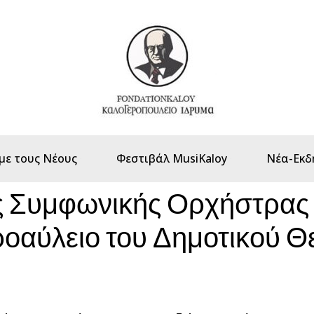
με τους Νέους
Φεστιβάλ MusiKaloy
Νέα-Εκδ
ς Συμφωνικής Ορχήστρας 
ροαύλειο του Δημοτικού Θ