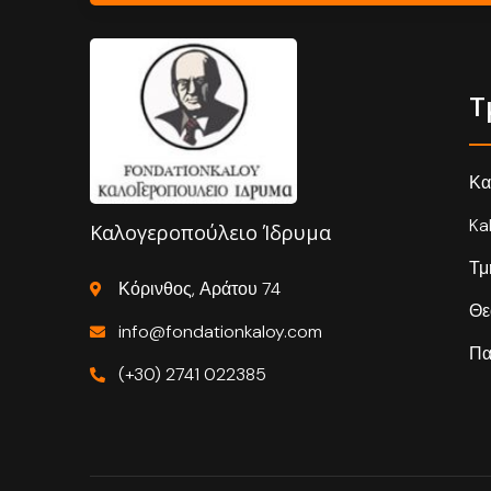
Τ
Κα
Ka
Καλογεροπούλειο Ίδρυμα
Τμ
Κόρινθος, Αράτου 74
Θε
info@fondationkaloy.com
Πα
(+30) 2741 022385