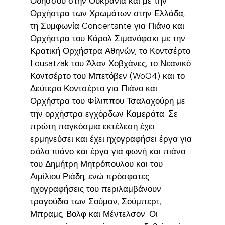
Οδησσού στην Ουκρανία και με την
Ορχήστρα των Χρωμάτων στην Ελλάδα,
τη Συμφωνία Concertante για Πιάνο και
Ορχήστρα του Κάρολ Σιμανόφσκι με την
Κρατική Ορχήστρα Αθηνών, το Κοντσέρτο
Lousatzak του Άλαν Χοβχάνες, το Νεανικό
Κοντσέρτο του Μπετόβεν (WoO4) και το
Δεύτερο Κοντσέρτο για Πιάνο και
Ορχήστρα του Φίλιππου Τσαλαχούρη με
την ορχήστρα εγχόρδων Καμεράτα. Σε
πρώτη παγκόσμια εκτέλεση έχει
ερμηνεύσει και έχει ηχογραφήσει έργα για
σόλο πιάνο και έργα για φωνή και πιάνο
του Δημήτρη Μητρόπουλου και του
Αιμίλιου Ριάδη, ενώ πρόσφατες
ηχογραφήσεις του περιλαμβάνουν
τραγούδια των Σούμαν, Σούμπερτ,
Μπραμς, Βολφ και Μέντελσον. Οι