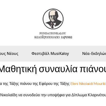
ους Νέους
Φεστιβάλ MusiKaloy
Νέα-Εκδηλώσ
Μαθητική συναυλία πιάνο
α της Τάξης πιάνου της Εφόρου της Τάξης
Eleni Nikolaidi Mouriki
α Νικολαϊδη να συνοδεύει την υποψήφια για Δίπλωμα Κλαρινέτ