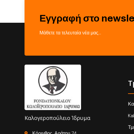
Εγγραφή στο newsle
Μάθετε τα τελευταία νέα μας…
Τ
Κα
Ka
Καλογεροπούλειο Ίδρυμα
Τμ
Κόρινθος, Αράτου 74