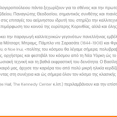
λογεροπούλειου πάντα ξεχωρίζουν για το σθένος και την πρωτοτυ
είου, Παναγιώτης Θεοδοσίου, σημαντικός συνθέτης και πιανίστ
τις επιταγές του αείμνηστου ιδρυτή του, στηρίζει την καλλιτεχ
επιμόρφωση του κοινού της ευρύτερης Κορινθίας, αλλά και όλης
ιώκει την παραγωγή καλλιτεχνικών γεγονότων πανελλήνιας εμβέλε
γα Μότσαρτ, Μπραμς, Πάμπλο ντε Σαρασάτε (1844-1908) και Φρ
 ο Noe Inui, «πολίτης του κόσμου θα λέγαμε σήμερα, πολυβραβ
ς, ορχήστρες και φεστιβάλ του κόσμου από τη Νέα Υόρκη ώς το 
σιακή τεχνική και τη βαθιά εκφραστική του δεινότητα. Ο Βασί
καιρό μας, άρχισε την καριέρα του από πολύ μικρή ηλικία κερδί
ντας στη συνέχεια και ώς σήμερα όλον τον κόσμο της κλασικής
gie Hall, The Kennedy Center κ.λπ.) περιλαμβάνουν και την ε