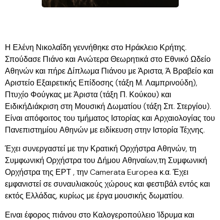
Η Ελένη Νικολαΐδη γεννήθηκε στο Ηράκλειο Κρήτης.
Σπούδασε Πιάνο και Ανώτερα Θεωρητικά στο Εθνικό Ωδείο
Αθηνών και πήρε Δίπλωμα Πιάνου με Άριστα, Ά Βραβείο και
Αριστείο Εξαιρετικής Επίδοσης (τάξη Μ. Λαμπρινούδη),
Πτυχίο Φούγκας με Άριστα (τάξη Π. Κούκου) και
ΕιδικήΔιάκριση στη Μουσική Δωματίου (τάξη Σπ. Στεργίου).
Είναι απόφοιτος του τμήματος Ιστορίας και Αρχαιολογίας του
Πανεπιστημίου Αθηνών με ειδίκευση στην Ιστορία Τέχνης.
Έχει συνεργαστεί με την Κρατική Ορχήστρα Αθηνών, τη
Συμφωνική Ορχήστρα του Δήμου Αθηναίων,τη Συμφωνική
Ορχήστρα της ΕΡΤ , την Camerata Europea κ.α. Έχει
εμφανιστεί σε συναυλιακούς χώρους και φεστιβάλ εντός και
εκτός Ελλάδας, κυρίως με έργα μουσικής δωματίου.
Ειναι έφορος πιάνου στο Καλογεροπούλειο Ίδρυμα και