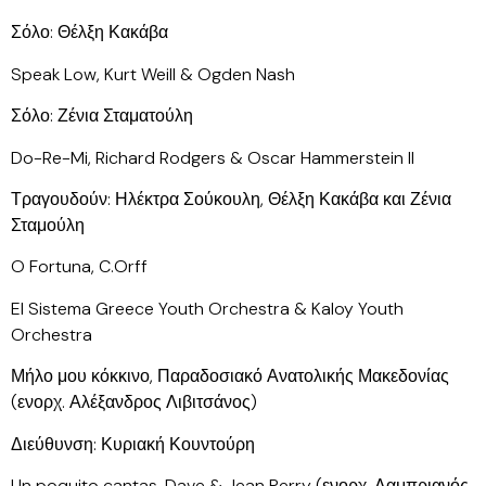
Σόλο: Θέλξη Κακάβα
Speak Low, Kurt Weill & Ogden Nash
Σόλο: Ζένια Σταματούλη
Do-Re-Mi, Richard Rodgers & Oscar Hammerstein II
Τραγουδούν: Ηλέκτρα Σούκουλη, Θέλξη Κακάβα και Ζένια
Σταμούλη
O Fortuna, C.Orff
El Sistema Greece Youth Orchestra & Kaloy Youth
Orchestra
Μήλο μου κόκκινο, Παραδοσιακό Ανατολικής Μακεδονίας
(ενορχ. Αλέξανδρος Λιβιτσάνος)
Διεύθυνση: Κυριακή Κουντούρη
Un poquito cantas, Dave & Jean Perry (ενορχ. Λαμπριανός