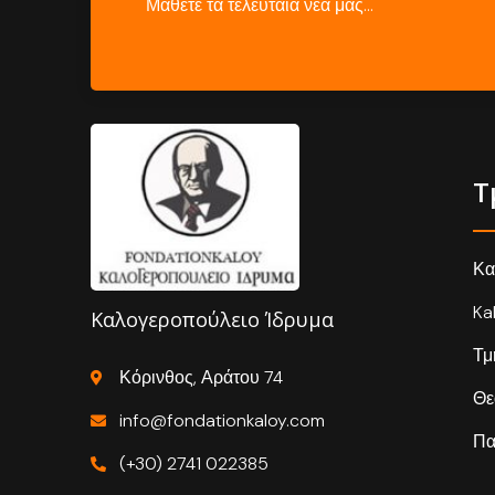
Μάθετε τα τελευταία νέα μας…
Τ
Κα
Ka
Καλογεροπούλειο Ίδρυμα
Τμ
Κόρινθος, Αράτου 74
Θε
info@fondationkaloy.com
Πα
(+30) 2741 022385