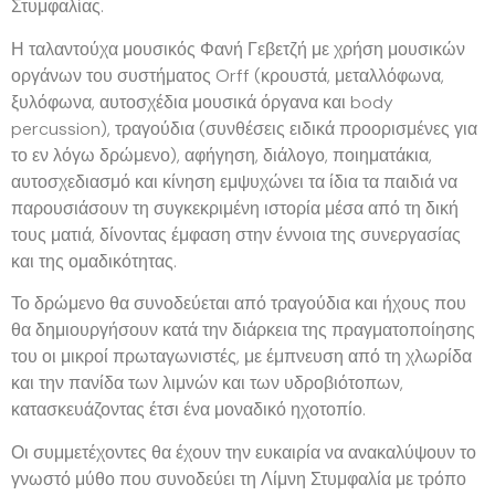
Στυμφαλίας.
Η ταλαντούχα μουσικός
Φανή Γεβετζή
με χρήση μουσικών
οργάνων του συστήματος Orff (κρουστά, μεταλλόφωνα,
ξυλόφωνα, αυτοσχέδια μουσικά όργανα και body
percussion), τραγούδια (συνθέσεις ειδικά προορισμένες για
το εν λόγω δρώμενο), αφήγηση, διάλογο, ποιηματάκια,
αυτοσχεδιασμό και κίνηση εμψυχώνει τα ίδια τα παιδιά να
παρουσιάσουν τη συγκεκριμένη ιστορία μέσα από τη δική
τους ματιά, δίνοντας έμφαση στην έννοια της συνεργασίας
και της ομαδικότητας.
Το δρώμενο θα συνοδεύεται από τραγούδια και ήχους που
θα δημιουργήσουν κατά την διάρκεια της πραγματοποίησης
του οι μικροί πρωταγωνιστές, με έμπνευση από τη χλωρίδα
και την πανίδα των λιμνών και των υδροβιότοπων,
κατασκευάζοντας έτσι ένα μοναδικό ηχοτοπίο.
Οι συμμετέχοντες θα έχουν την ευκαιρία να ανακαλύψουν το
γνωστό μύθο που συνοδεύει τη Λίμνη Στυμφαλία με τρόπο