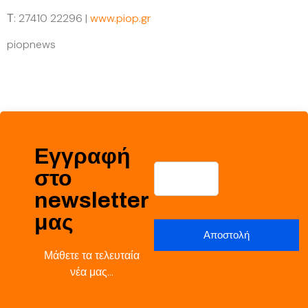
Τ: 27410 22296 |
www.piop.gr
piopnews
Εγγραφή
στο
newsletter
μας
Μάθετε τα τελευταία
νέα μας…