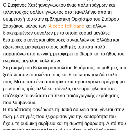
Ο Στέφανος Χατζηαναγνώστου ένας πολυπράγμων και
ταλαντούχος σολίστ, γνωστός στο πανελλήνιο από τη
συμμετοχή του στην εμβληματική Ορχήστρα του Σταύρου
Ξαρχάκου, μέλος των
Alcedo folk band
και άλλων
διακεκριμένων συνόλων με τα οποία κοσμεί μεγάλες
θεατρικές σκηνές και αίθουσες συναυλιών σε Ελλάδα και
εξωτερικό, μεταφέρει στους μαθητές του κάτι πολύ
παραπάνω από τεχνική, μεταφέρει το βίωμα και το ήθος του
ενεργού, μεγάλου καλλιτέχνη.
Στη σκηνή του Καλογεροπουλείου Ιδρύματος, οι μαθητές του
ξεδίπλωσαν το ταλέντο τους και δικαίωσαν τον δάσκαλό
τους. Μέσα από ένα απαιτητικό και προσεγμένο πρόγραμμα
με ντουέτα, τρίο, αλλά και σύνολα, οι νεαροί φλαουτίστες
επέδειξαν το ανώτατο επίπεδο παιδαγωγικής εκμάθησης
που λαμβάνουν.
Η παράσταση φανέρωσε τη βαθιά δουλειά που γίνεται στην
τάξη, με στιγμές που ξεχώρισαν για την καθαρότητα του
ήχου, τη ρυθμική ακρίβεια και τη σωστή άρθρωση. Αυτό που